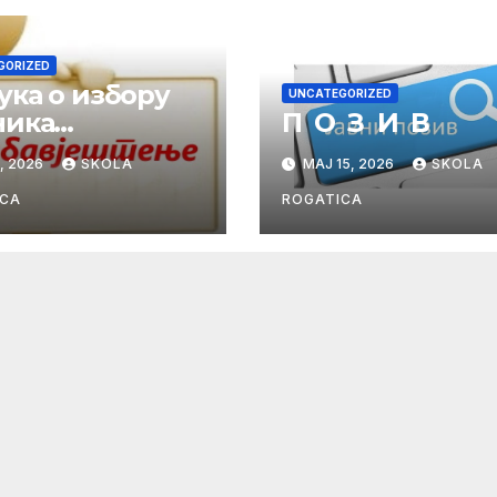
GORIZED
ука о избору
UNCATEGORIZED
ника
П О З И В
рације у
, 2026
SKOLA
МАЈ 15, 2026
SKOLA
лској
/2026. години
ICA
ROGATICA