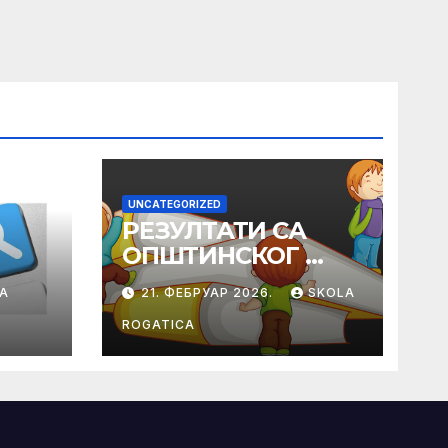
UNCATEGORIZED
РЕЗУЛТАТИ СА
ОПШТИНСКОГ
ТАКМИЧЕЊА ИЗ
A
21. ФЕБРУАР 2026.
SKOLA
ПРАВОСЛАВНЕ
ВЈЕРОНАУКЕ
ROGATICA