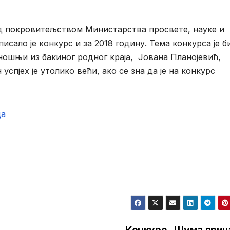
 покровитељством Министарства просвете, науке и
исало је конкурс и за 2018 годину. Тема конкурса је б
 ношњи из бакиног родног краја, Јована Планојевић,
 успјех је утолико већи, ако се зна да је на конкурс
ца