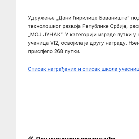
Удружење „Дани ћирилице Баваниште“ под
технолошког развоја Републике Србије, расп
„МОЈ ЈУНАК“. У категорији израде лутки у
ученица VI2, освојила је другу награду. Њен
приспјело 268 лутки.
Списак награђених и списак школа учесни