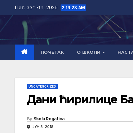
Skip
Пет. авг 7th, 2026
2:19:29 AM
to
content
ПОЧЕТАК
О ШКОЛИ
НАСТ
UNCATEGORIZED
Дани ћирилице Б
By
Skola Rogatica
ЈУН 8, 2018