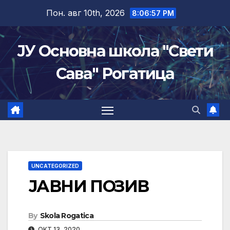
Skip
Пон. авг 10th, 2026
8:06:57 PM
to
content
ЈУ Основна школа "Свети
Сава" Рогатица
UNCATEGORIZED
ЈАВНИ ПОЗИВ
By
Skola Rogatica
ОКТ 13, 2020