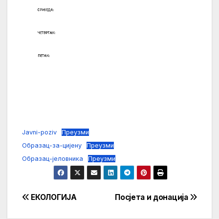
Javni-poziv
Преузми
Образац-за-цијену
Преузми
Образац-јеловника
Преузми
Кретање
ЕКОЛОГИЈА
Посјета и донација