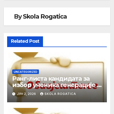
чланка
By
Skola Rogatica
Related Post
UNCATEGORIZED
Ранг-листа кандидата за
избор ученика генерације у
школској 2025/2026. години
ЈУН 2, 2026
SKOLA ROGATICA