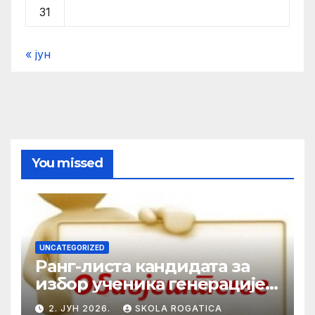
31
« јун
You missed
UNCATEGORIZED
Ранг-листа кандидата за
избор ученика генерације у
школској 2025/2026. години
2. ЈУН 2026.
SKOLA ROGATICA