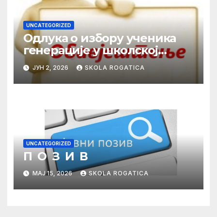
UNCATEGORIZED
Одлука о избору ученика
генерације у школској
2025/2026. години
ЈУН 2, 2026
SKOLA ROGATICA
UNCATEGORIZED
П О З И В
МАЈ 15, 2026
SKOLA ROGATICA