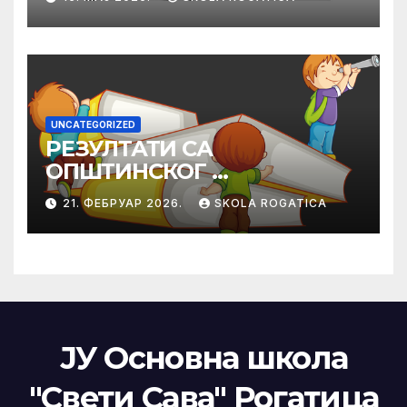
UNCATEGORIZED
РЕЗУЛТАТИ СА
ОПШТИНСКОГ
ТАКМИЧЕЊА ИЗ
21. ФЕБРУАР 2026.
SKOLA ROGATICA
ПРАВОСЛАВНЕ
ВЈЕРОНАУКЕ
ЈУ Основна школа
"Свети Сава" Рогатица