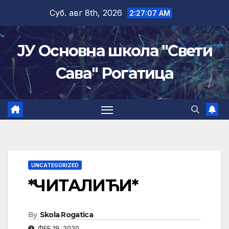
Skip
Суб. авг 8th, 2026
2:27:08 AM
to
content
ЈУ Основна школа "Свети
Сава" Рогатица
UNCATEGORIZED
*ЧИТАЛИЋИ*
By
Skola Rogatica
ФЕБ 19, 2020