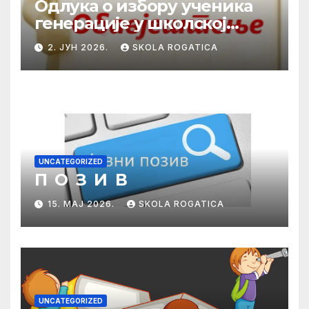
Одлука о избору ученика
генерације у школској
2025/2026. години
2. ЈУН 2026.
SKOLA ROGATICA
UNCATEGORIZED
П О З И В
15. МАЈ 2026.
SKOLA ROGATICA
UNCATEGORIZED