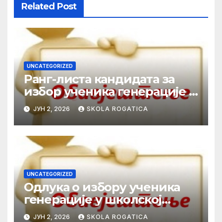
Related Post
UNCATEGORIZED
Ранг-листа кандидата за
избор ученика генерације у
школској 2025/2026. години
ЈУН 2, 2026
SKOLA ROGATICA
UNCATEGORIZED
Одлука о избору ученика
генерације у школској
2025/2026. години
ЈУН 2, 2026
SKOLA ROGATICA