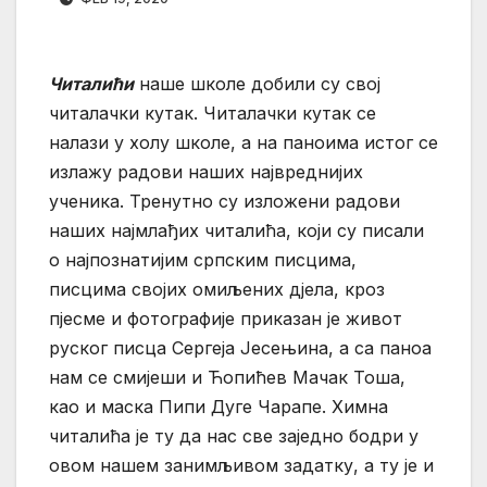
Читалићи
наше школе добили су свој
читалачки кутак. Читалачки кутак се
налази у холу школе, а на паноима истог се
излажу радови наших највреднијих
ученика. Тренутно су изложени радови
наших најмлађих читалића, који су писали
о најпознатијим српским писцима,
писцима својих омиљених дјела, кроз
пјесме и фотографије приказан је живот
руског писца Сергеја Јесењина, а са паноа
нам се смијеши и Ћопићев Мачак Тоша,
као и маска Пипи Дуге Чарапе. Химна
читалића је ту да нас све заједно бодри у
овом нашем занимљивом задатку, а ту је и