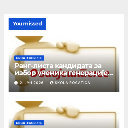
You missed
UNCATEGORIZED
Ранг-листа кандидата за
избор ученика генерације у
школској 2025/2026. години
2. ЈУН 2026.
SKOLA ROGATICA
UNCATEGORIZED