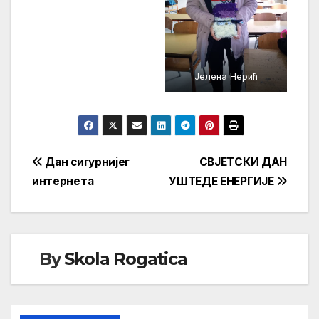
Јелена Нерић
рад Милице Башевић
Кретање
Дан сигурнијег
СВЈЕТСКИ ДАН
интернета
УШТЕДЕ ЕНЕРГИЈЕ
чланка
By
Skola Rogatica