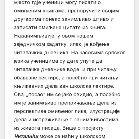
мјесто гдје ученици могу писати о
омиљеним књигама, препоручити својим
другарима понеко занимљиво штиво и
записати омиљене цитате из књига.
Најзанимљивије, у овом нашем
заједничком задатку, ипак, је вођење
читалачких дневника. На часовима српског
језика ученицима су дате упуте да
читалачке дневнике воде и при читању
обавезне лектире, а посебно при читању
књижевних дјела ван школске лектире.
Овај „посао“ им се јако свидио, а посебно
им је занимљиво препричавање дјела из
перспективе омиљеног лика, илустрације
дјела и истраживање о занимљивостима
из живота писаца. Више о пројекту
Читалићи
може се наћи у школском