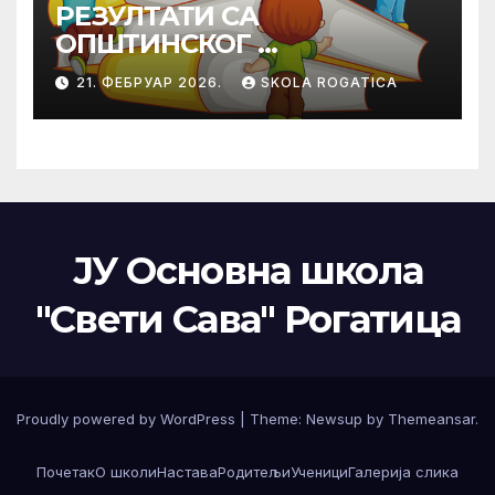
РЕЗУЛТАТИ СА
ОПШТИНСКОГ
ТАКМИЧЕЊА ИЗ
21. ФЕБРУАР 2026.
SKOLA ROGATICA
ПРАВОСЛАВНЕ
ВЈЕРОНАУКЕ
ЈУ Основна школа
"Свети Сава" Рогатица
Proudly powered by WordPress
|
Theme: Newsup by
Themeansar
.
Почетак
О школи
Настава
Родитељи
Ученици
Галерија слика