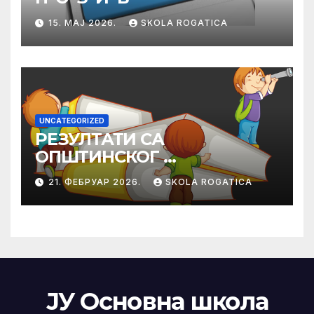
15. МАЈ 2026.
SKOLA ROGATICA
UNCATEGORIZED
РЕЗУЛТАТИ СА
ОПШТИНСКОГ
ТАКМИЧЕЊА ИЗ
21. ФЕБРУАР 2026.
SKOLA ROGATICA
ПРАВОСЛАВНЕ
ВЈЕРОНАУКЕ
ЈУ Основна школа