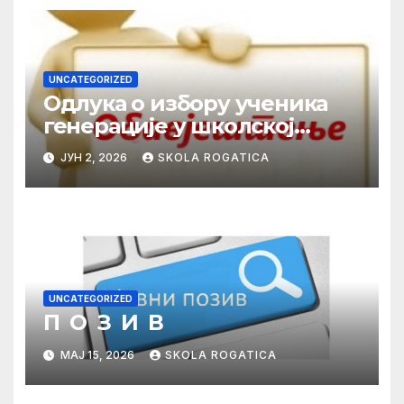
UNCATEGORIZED
Одлука о избору ученика
генерације у школској
2025/2026. години
ЈУН 2, 2026
SKOLA ROGATICA
UNCATEGORIZED
П О З И В
МАЈ 15, 2026
SKOLA ROGATICA