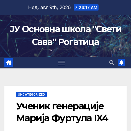
Skip
Нед. авг 9th, 2026
7:24:17 AM
to
content
ЈУ Основна школа "Свети
Сава" Рогатица
UNCATEGORIZED
Ученик генерације
Марија Фуртула IX4