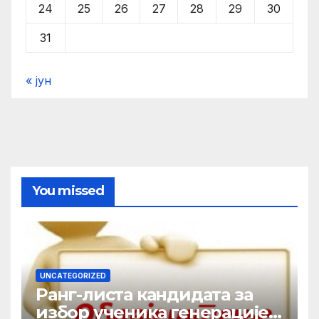
24
25
26
27
28
29
30
31
« јун
You missed
UNCATEGORIZED
Ранг-листа кандидата за
избор ученика генерације у