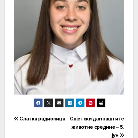
Кретање
Слатка радионица
Свјетски дан заштите
животне средине – 5.
чланка
јун