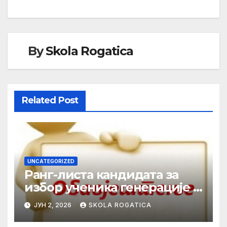
By
Skola Rogatica
Related Post
UNCATEGORIZED
Ранг-листа кандидата за
избор ученика генерације у
школској 2025/2026. години
ЈУН 2, 2026
SKOLA ROGATICA