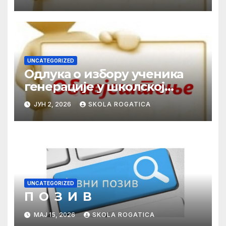
UNCATEGORIZED
Одлука о избору ученика
генерације у школској
2025/2026. години
ЈУН 2, 2026
SKOLA ROGATICA
UNCATEGORIZED
П О З И В
МАЈ 15, 2026
SKOLA ROGATICA