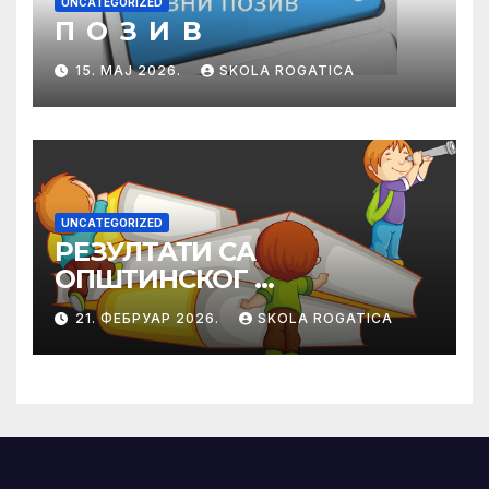
UNCATEGORIZED
П О З И В
15. МАЈ 2026.
SKOLA ROGATICA
UNCATEGORIZED
РЕЗУЛТАТИ СА
ОПШТИНСКОГ
ТАКМИЧЕЊА ИЗ
21. ФЕБРУАР 2026.
SKOLA ROGATICA
ПРАВОСЛАВНЕ
ВЈЕРОНАУКЕ