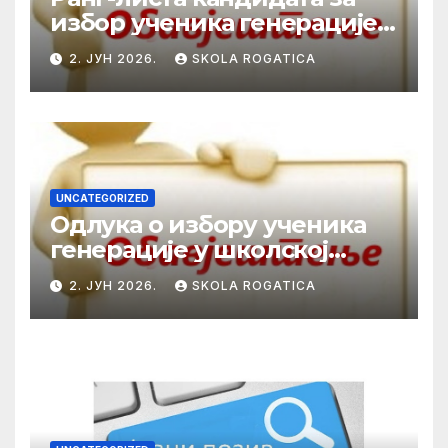
избор ученика генерације у
школској 2025/2026. години
2. ЈУН 2026.
SKOLA ROGATICA
UNCATEGORIZED
Одлука о избору ученика
генерације у школској
2025/2026. години
2. ЈУН 2026.
SKOLA ROGATICA