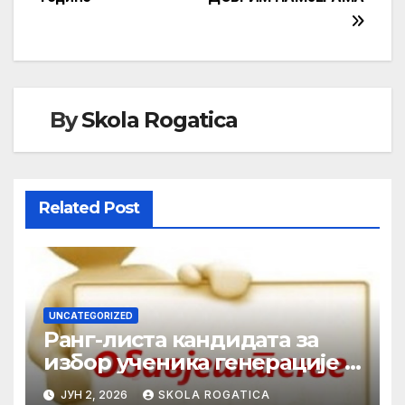
чланка
By
Skola Rogatica
Related Post
UNCATEGORIZED
Ранг-листа кандидата за
избор ученика генерације у
школској 2025/2026. години
ЈУН 2, 2026
SKOLA ROGATICA