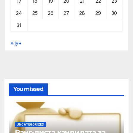
17
18
19
20
21
22
23
24
25
26
27
28
29
30
31
« јун
You missed
UNCATEGORIZED
Ранг-листа кандидата за