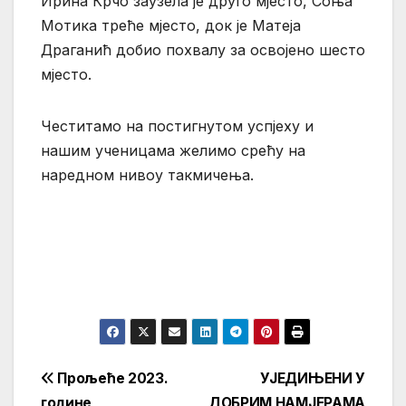
Ирина Крчо заузела је друго мјесто, Соња
Мотика треће мјесто, док је Матеја
Драганић добио похвалу за освојено шесто
мјесто.
Честитамо на постигнутом успјеху и
нашим ученицама желимо срећу на
наредном нивоу такмичења.
Кретање
Прољеће 2023.
УЈЕДИЊЕНИ У
године
ДОБРИМ НАМЈЕРАМА