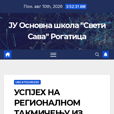
Skip
Пон. авг 10th, 2026
3:52:31 AM
to
content
ЈУ Основна школа "Свети
Сава" Рогатица
UNCATEGORIZED
УСПЈЕХ НА
РЕГИОНАЛНОМ
ТАКМИЧЕЊУ ИЗ