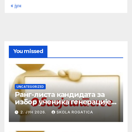
« јун
You missed
UNCATEGORIZED
Ранг-листа кандидата за
избор ученика генерације у
школској 2025/2026. години
2. ЈУН 2026.
SKOLA ROGATICA