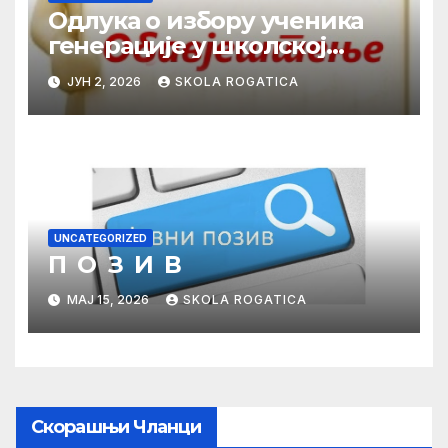
Одлука о избору ученика
генерације у школској
2025/2026. години
ЈУН 2, 2026
SKOLA ROGATICA
UNCATEGORIZED
П О З И В
МАЈ 15, 2026
SKOLA ROGATICA
Скорашњи Чланци