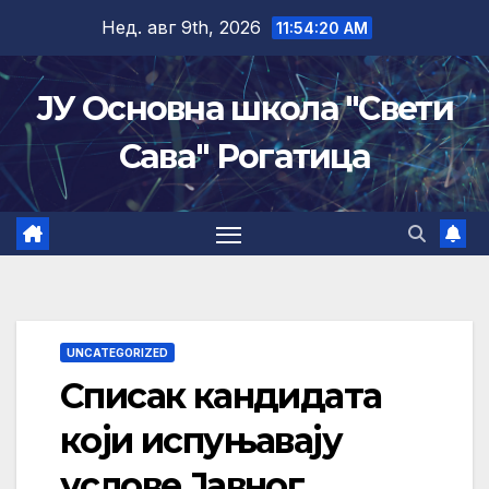
Skip
Нед. авг 9th, 2026
11:54:21 AM
to
content
ЈУ Основна школа "Свети
Сава" Рогатица
UNCATEGORIZED
Списак кандидата
који испуњавају
услове Јавног