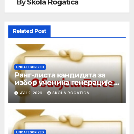
By
Skola Rogatica
Related Post
UNCATEGORIZED
Ранг-листа кандидата за
избор ученика генерације у
школској 2025/2026. години
ЈУН 2, 2026
SKOLA ROGATICA
UNCATEGORIZED