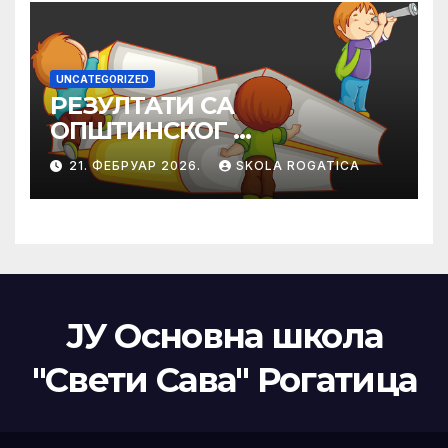
UNCATEGORIZED
РЕЗУЛТАТИ СА
ОПШТИНСКОГ
ТАКМИЧЕЊА ИЗ
21. ФЕБРУАР 2026.
SKOLA ROGATICA
ПРАВОСЛАВНЕ
ВЈЕРОНАУКЕ
ЈУ Основна школа
"Свети Сава" Рогатица