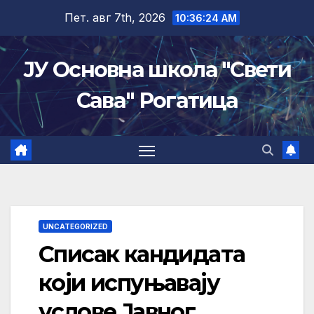
Skip
Пет. авг 7th, 2026
10:36:24 AM
to
content
ЈУ Основна школа "Свети
Сава" Рогатица
UNCATEGORIZED
Списак кандидата
који испуњавају
услове Јавног