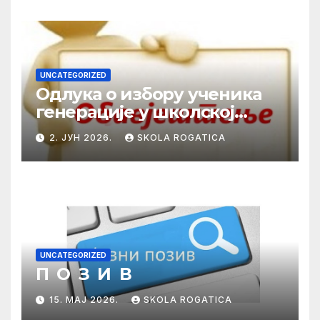
UNCATEGORIZED
Одлука о избору ученика
генерације у школској
2025/2026. години
2. ЈУН 2026.
SKOLA ROGATICA
UNCATEGORIZED
П О З И В
15. МАЈ 2026.
SKOLA ROGATICA