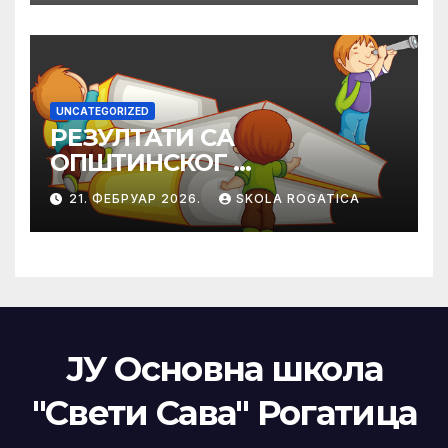
UNCATEGORIZED
РЕЗУЛТАТИ СА
ОПШТИНСКОГ
ТАКМИЧЕЊА ИЗ
21. ФЕБРУАР 2026.
SKOLA ROGATICA
ПРАВОСЛАВНЕ
ВЈЕРОНАУКЕ
ЈУ Основна школа
"Свети Сава" Рогатица