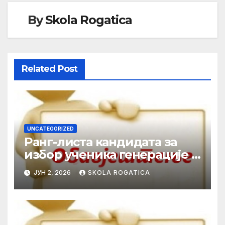
By
Skola Rogatica
Related Post
UNCATEGORIZED
Ранг-листа кандидата за
избор ученика генерације у
школској 2025/2026. години
ЈУН 2, 2026
SKOLA ROGATICA