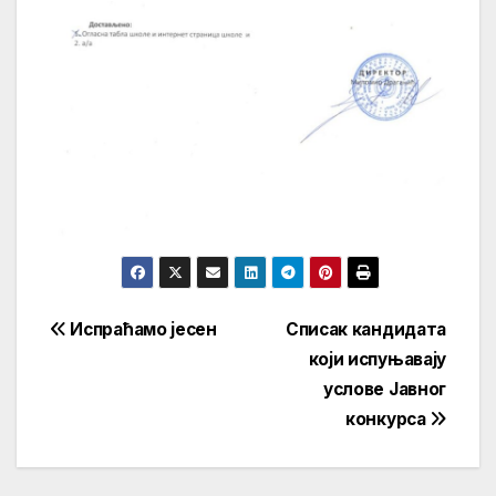
Кретање
Испраћамо јесен
Списак кандидата
који испуњавају
чланка
услове Јавног
конкурса