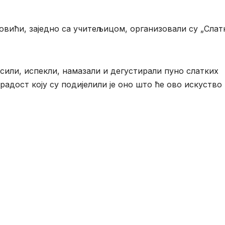
ковићи, заједно са учитељицом, организовали су „Слат
есили, испекли, намазали и дегустирали пуно слатких
радост коју су подијелили је оно што ће ово искуство