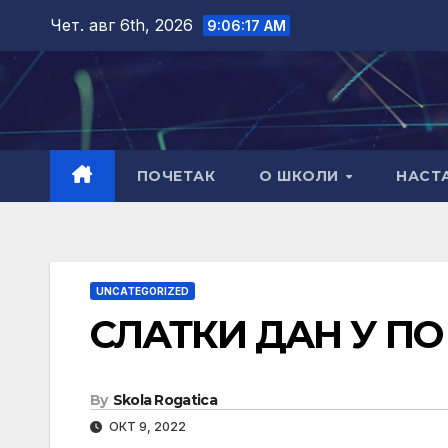
Skip
Чет. авг 6th, 2026
9:06:17 AM
to
content
ПОЧЕТАК
О ШКОЛИ
НАСТ
UNCATEGORIZED
СЛАТКИ ДАН У П
By
Skola Rogatica
ОКТ 9, 2022