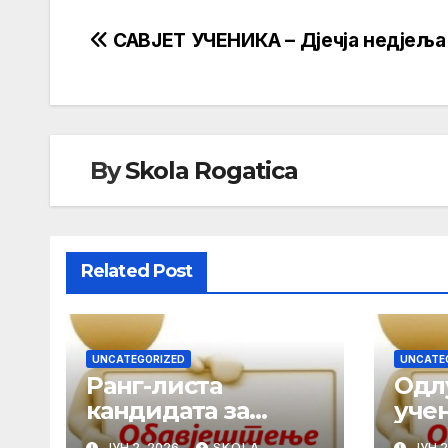
Кретање
САВЈЕТ УЧЕНИКА – Дјечја недјеља
чланка
By
Skola Rogatica
Related Post
UNCATEGORIZED
UNCATE
Ранг-листа
Одл
кандидата за
уче
избор ученика
гене
ЈУН 2, 2026
SKOLA
ЈУН 2