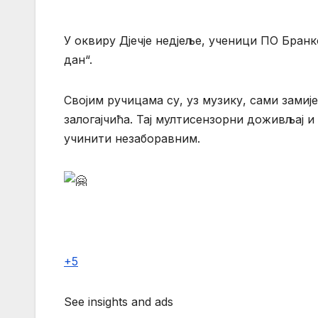
У оквиру Дјечје недјеље, ученици ПО Бран
дан“.
Својим ручицама су, уз музику, сами замиј
залогајчића. Тај мултисензорни доживљај и 
учинити незаборавним.
+5
See insights and ads