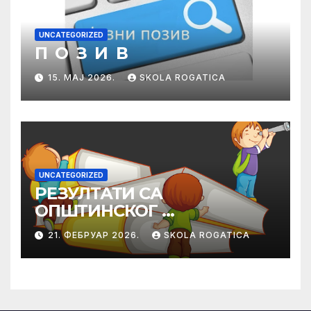
UNCATEGORIZED
П О З И В
15. МАЈ 2026.
SKOLA ROGATICA
UNCATEGORIZED
РЕЗУЛТАТИ СА
ОПШТИНСКОГ
ТАКМИЧЕЊА ИЗ
21. ФЕБРУАР 2026.
SKOLA ROGATICA
ПРАВОСЛАВНЕ
ВЈЕРОНАУКЕ