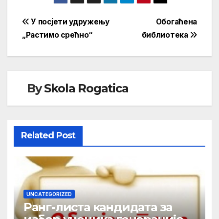
Кретање
У посјети удружењу
Обогаћена
„Растимо срећно“
библиотека
чланка
By
Skola Rogatica
Related Post
UNCATEGORIZED
Ранг-листа кандидата за