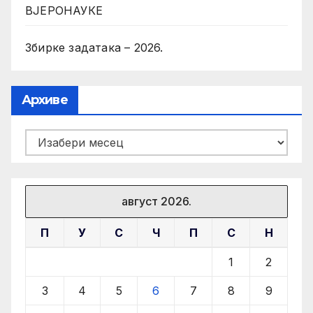
ВЈЕРОНАУКЕ
Збирке задатака – 2026.
Архиве
Архиве
август 2026.
П
У
С
Ч
П
С
Н
1
2
3
4
5
6
7
8
9