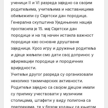
ученици II и VI разреда заједно са својим
родитељима, учитељима и наставницима
обиљежили су Свјетски дан породице.
Генерална скупштина Уједињених нација
прогласила је 15. мај Свјетски дан
породице и на тај начин истакла важност
породице као основне друштвене
заједнице. Кроз игру и дружење родитеља
и дјеце жељели смо дати свој допринос у
афирмацији породице и породичних
вриједности.
Учитељи другог разреда су организовали
неколико такмичарских активности.
Родитељи заједно са својом дјецом имали
су прилику учествовати у музичким
столицама, штафети у виду полигона са
препрекама, те у брзом ходању са књигом