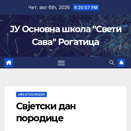
Skip
Чет. авг 6th, 2026
9:20:58 PM
to
content
ЈУ Основна школа "Свети
Сава" Рогатица
UNCATEGORIZED
Свјетски дан
породице