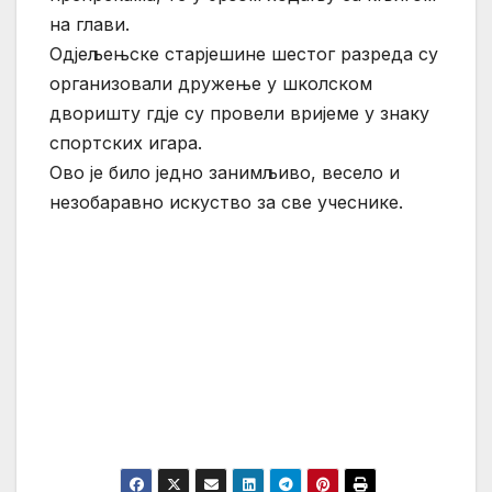
на глави.
Одјељењске старјешине шестог разреда су
организовали дружење у школском
дворишту гдје су провели вријеме у знаку
спортских игара.
Ово је било једно занимљиво, весело и
незобаравно искуство за све учеснике.