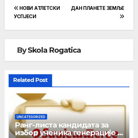
Кретање
НОВИ АТЛЕТСКИ
ДАН ПЛАНЕТЕ ЗЕМЉЕ
УСПЈЕСИ
чланка
By
Skola Rogatica
Related Post
UNCATEGORIZED
Ранг-листа кандидата за
избор ученика генерације у