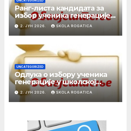
UNCATEGORIZED
Ранг-листа кандидата за
избор ученика генерације у
школској 2025/2026. години
2. ЈУН 2026.
SKOLA ROGATICA
UNCATEGORIZED
Одлука о избору ученика
генерације у школској
2025/2026. години
2. ЈУН 2026.
SKOLA ROGATICA