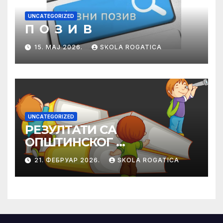
UNCATEGORIZED
П О З И В
15. МАЈ 2026.
SKOLA ROGATICA
UNCATEGORIZED
РЕЗУЛТАТИ СА
ОПШТИНСКОГ
ТАКМИЧЕЊА ИЗ
21. ФЕБРУАР 2026.
SKOLA ROGATICA
ПРАВОСЛАВНЕ
ВЈЕРОНАУКЕ