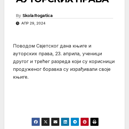
By
Skola Rogatica
АПР 29, 2024
Поводом Свјетског дана књиге и
ауторских права, 23. априла, ученици
другог и трећег разреда који су корисници
продуженог боравка су израђивали своје
књиге.