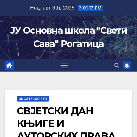
Skip
Нед. авг 9th, 2026
3:01:14 PM
to
content
ЈУ Основна школа "Свети
Сава" Рогатица
UNCATEGORIZED
СВЈЕТСКИ ДАН
КЊИГЕ И
АУТОРСКИХ ПРАВА