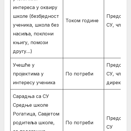
интереса у оквиру
школе (безбједност
Предсјед
Током године
ученика, школа без
СУ, члано
насиља, поклони
књигу, помози
другу…)
Учешће у
Предсјед
пројектима у
По потреби
СУ, члано
интересу ученика
директор
Сарадња са СУ
Средње школе
Рогатица, Савјетом
Предсјед
родитеља школе,
По потреби
СУ