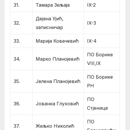
31.
Тамара Зељаја
IX-2
Дејана Ујић,
32.
IX-3
записничар
33.
Марија Ковачевић
IX-4
ПО Борике
34.
Марко Планојевић
VIII,IX
ПО Борике
35.
Јелена Планојевић
РН
ПО
36.
Јованка Глуховић
Стјенице
ПО
37.
Жељко Николић