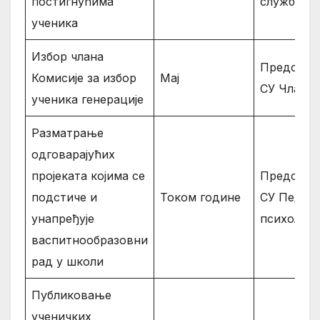
постигнућима
служба ш
ученика
Избор члана
Предсјед
Комисије за избор
Мај
СУ Члано
ученика генерације
Разматрање
одговарајућих
пројеката којима се
Предсјед
подстиче и
Током године
СУ Педаго
унапређује
психолог
васпитнообразовни
рад у школи
Публиковање
ученичких