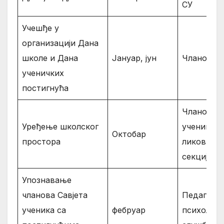
СУ
Учешђе у
организацији Дана
школе и Дана
Јануар, јун
Чланови
ученичких
постигнућа
Чланови,
Уређење школског
ученици
Октобар
простора
ликовне
секције
Упознавање
чланова Савјета
Педагошк
ученика са
фебруар
психолош