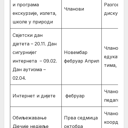
и програма
Разговор,
Чланови
екскурзије, излета,
дискусија
школе у природи
Свјетски дан
дјетета – 20.11. Дан
Чланови
сигурнијег
Новембар
едукатив
интернета – 09.02.
фебруар Април
тима, пед
Дан аутизма –
02.04.
Чланови,
Интернет и дијете
фебруар
педагог
Чланови,
Обиљежавање
Прва седмица
координа
Дјечије недјеље
октобра