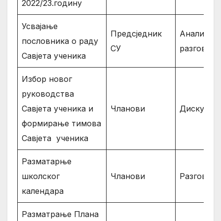
2022/23.годину
Усвајање
Предсједник
Анализа,
пословника о раду
СУ
разговор
Савјета ученика
Избор новог
руководства
Савјета ученика и
Чланови
Дискусија
формирање тимова
Савјета ученика
Разматарње
школског
Чланови
Разговор
календара
Разматрање Плана