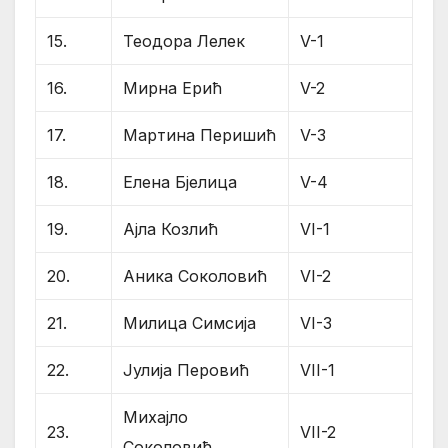
15.
Теодора Лелек
V-1
16.
Мирна Ерић
V-2
17.
Мартина Перишић
V-3
18.
Елена Бјелица
V-4
19.
Ајла Козлић
VI-1
20.
Аника Соколовић
VI-2
21.
Mилица Симсија
VI-3
22.
Јулија Перовић
VII-1
Михајло
23.
VII-2
Соколовић