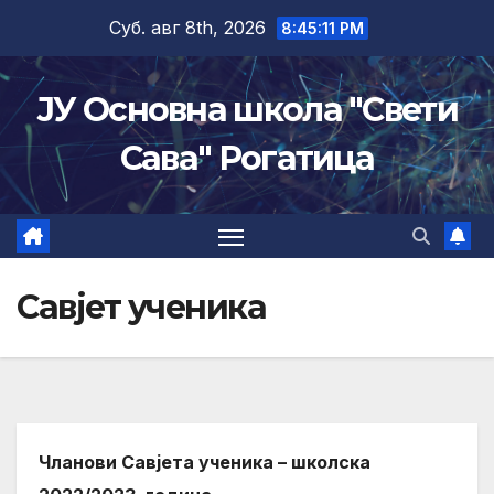
Skip
Суб. авг 8th, 2026
8:45:11 PM
to
content
ЈУ Основна школа "Свети
Сава" Рогатица
Савјет ученика
Чланови Савјета ученика – школска