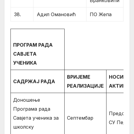
Бранковићи
38.
Адил Омановић
ПО Жепа
ПРОГРАМ РАДА
САВЈЕТА
УЧЕНИКА
ВРИЈЕМЕ
НОСИОЦ
САДРЖАЈ РАДА
РЕАЛИЗАЦИЈЕ
АКТИВНО
Доношење
Програма рада
Предсјед
Савјета ученика за
Септембар
СУ Педаго
школску