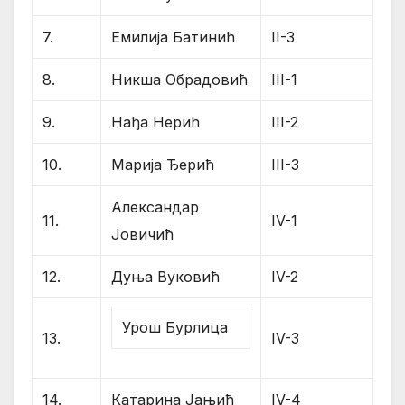
7.
Емилија Батинић
II-3
8.
Никша Обрадовић
III-1
9.
Нађа Нерић
III-2
10.
Марија Ђерић
III-3
Александар
11.
IV-1
Јовичић
12.
Дуња Вуковић
IV-2
Урош Бурлица
13.
IV-3
14.
Катарина Јањић
IV-4