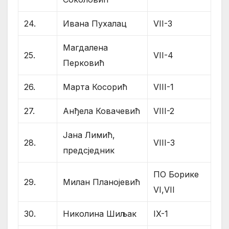
24.
Ивана Пухалац
VII-3
Магдалена
25.
VII-4
Перковић
26.
Марта Косорић
VIII-1
27.
Анђела Ковачевић
VIII-2
Јана Лимић,
28.
VIII-3
предсједник
ПО Борике
29.
Милан Планојевић
VI,VII
30.
Николина Шиљак
IX-1