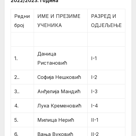
2022/2023. година
Редни
ИМЕ И ПРЕЗИМЕ
РАЗРЕД И
број
УЧЕНИКА
ОДЈЕЉЕЊЕ
Даница
1.
I-1
Ристановић
2..
Софија Нешковић
I-2
3..
Анђелија Мандић
I-3
4.
Лука Кременовић
I-4
5.
Милица Нерић
II-1
6.
Вања Вуковић
II-2