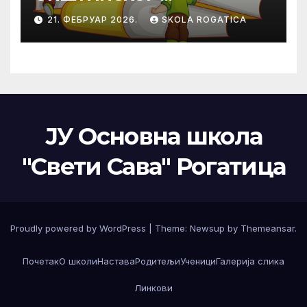
ТАКМИЧЕЊА ИЗ
21. ФЕБРУАР 2026.
SKOLA ROGATICA
ПРАВОСЛАВНЕ
ВЈЕРОНАУКЕ
ЈУ Основна школа
"Свети Сава" Рогатица
Proudly powered by WordPress
|
Theme: Newsup by
Themeansar
.
Почетак
О школи
Настава
Родитељи
Ученици
Галерија слика
Линкови