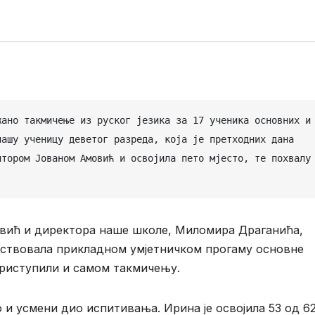
ашу ученицу деветог разреда, која је претходних дана 
тором Јованом Амовић и освојила пето мјесто, те похвалу 
вић и директора наше школе, Миломира Драганића,
суствовала прикладном умјетничком прогаму основне
приступили и самом такмичењу.
 и усмени дио испитивања. Ирина је освојила 53 од 6