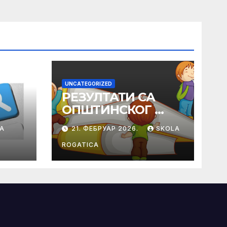
UNCATEGORIZED
РЕЗУЛТАТИ СА
ОПШТИНСКОГ
ТАКМИЧЕЊА ИЗ
A
21. ФЕБРУАР 2026.
SKOLA
ПРАВОСЛАВНЕ
ВЈЕРОНАУКЕ
ROGATICA