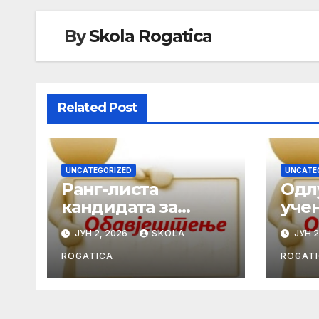
By
Skola Rogatica
Related Post
UNCATEGORIZED
UNCATE
Ранг-листа
Одл
кандидата за
уче
избор ученика
гене
ЈУН 2, 2026
SKOLA
ЈУН 2
генерације у
шко
школској
2025
ROGATICA
ROGAT
2025/2026. години