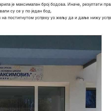
рила је максималан број бодова. Иначе, резултати пр
али су се у по један бод.
на постигнутом успјеху уз жељу да и даље нижу успје