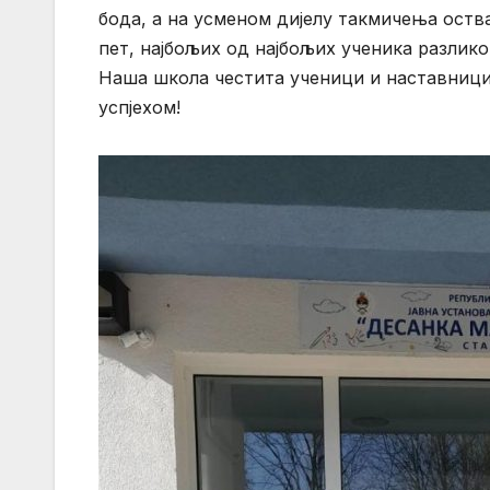
бода, а на усменом дијелу такмичења оства
пет, најбољих од најбољих ученика разликов
Наша школа честита ученици и наставници 
успјехом!