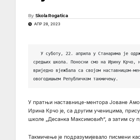
By
Skola Rogatica
АПР 28, 2023
   У суботу, 22. априла у Станарима је одржано такмичење из руског језика за 17 ученика основних и 13 
средњих школа. Поносни смо на Ирину Крчо, н
вриједно вјежбала са својом наставницом-мен
овогодишњем Републичком такмичењу.
У пратњи наставнице-ментора Јоване Амо
Ирина Крчо је, са другим ученицима, при
школе „Десанка Максимовић“, а затим су 
Такмичење је подразумијевало писмени као