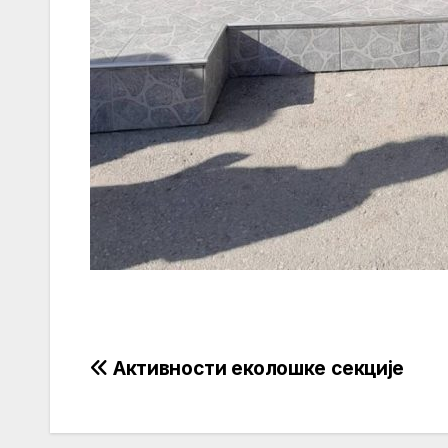
Кретање
Активности еколошке секције
чланка