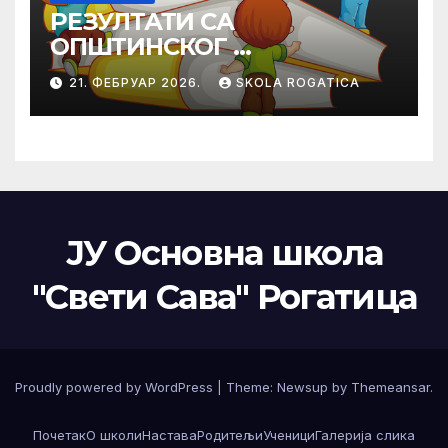
РЕЗУЛТАТИ СА
ОПШТИНСКОГ
ТАКМИЧЕЊА ИЗ
21. ФЕБРУАР 2026.
SKOLA ROGATICA
ПРАВОСЛАВНЕ
ВЈЕРОНАУКЕ
ЈУ Основна школа
"Свети Сава" Рогатица
Proudly powered by WordPress
|
Theme: Newsup by
Themeansar
.
Почетак
О школи
Настава
Родитељи
Ученици
Галерија слика