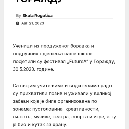
By
Skola Rogatica
АВГ 21, 2023
Ученици из продуженог боравка и
подручних одјељења наше школе
посјетили су фестивал „FutureA“ у Горажду,
30.5.2023. године.
Са својим учитељима и водитељима радо
су прихватили позив и уживали у великој
забави која је била организована по
зонама: пустоловина, креативности,
љепоте, музике, театра, спорта и игре, а ту
је био и кутак за храну.