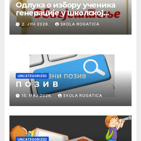
Одлука о избору ученика
генерације у школској
2025/2026. години
2. ЈУН 2026.
SKOLA ROGATICA
UNCATEGORIZED
П О З И В
15. МАЈ 2026.
SKOLA ROGATICA
UNCATEGORIZED