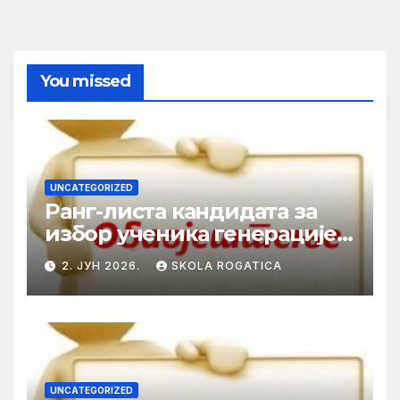
You missed
UNCATEGORIZED
Ранг-листа кандидата за
избор ученика генерације у
школској 2025/2026. години
2. ЈУН 2026.
SKOLA ROGATICA
UNCATEGORIZED