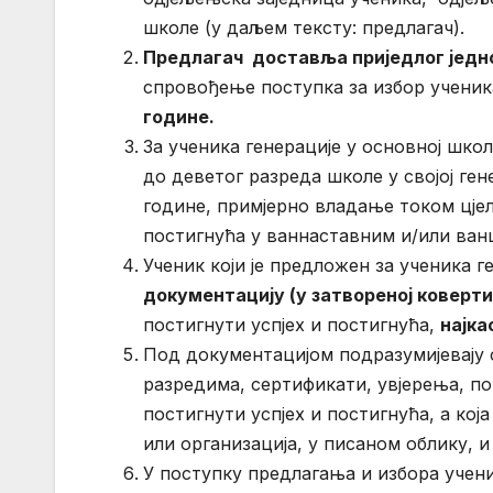
школе (у даљем тексту: предлагач).
Предлагач доставља п
риједлог
једн
спровођење поступка за избор ученик
године.
За ученика генерације у основној школ
до деветог разреда школе у својој ге
године, примјерно владање током цје
постигнућа у ваннаставним и/или ва
Ученик који је предложен за ученика 
документацију
(у затвореној коверти
постигнути успјех и постигнућа,
најка
Под документацијом подразумијевају 
разредима, сертификати, увјерења, по
постигнути успјех и постигнућа, а ко
или организација, у писаном облику, и
У поступку предлагања и избора учени