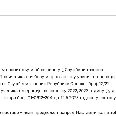
 васпитању и образовању („Службени гласник
6. Правилника о избору и проглашењу ученика генерациј
(„Службени гласник Републике Српске“ број: 12/21)
ученика генерације за школску 2022/2023.годину ( у 
ктора број: 01-0612-204 од 12.5.2023.године у саставу
наставе – члан предложен испред Наставничког вијећ