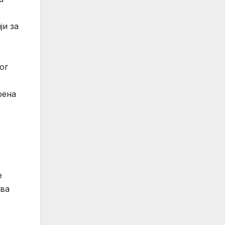
ји за
ог
рена
е
ова