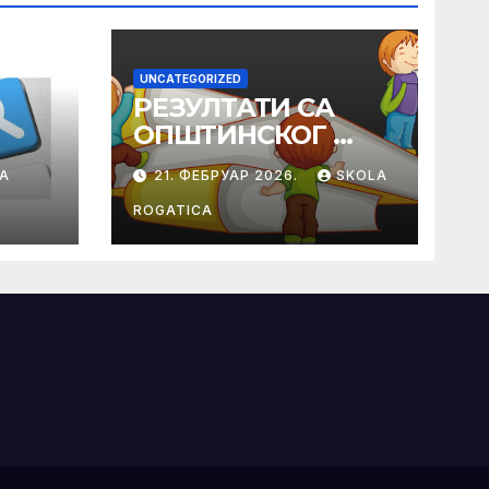
UNCATEGORIZED
РЕЗУЛТАТИ СА
ОПШТИНСКОГ
ТАКМИЧЕЊА ИЗ
A
21. ФЕБРУАР 2026.
SKOLA
ПРАВОСЛАВНЕ
ВЈЕРОНАУКЕ
ROGATICA