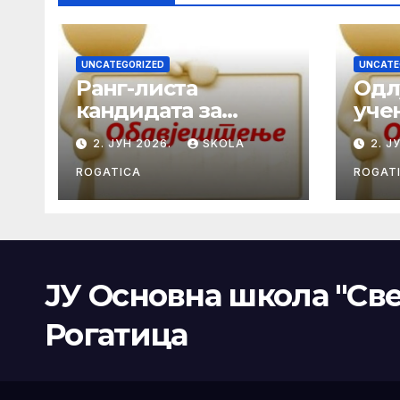
UNCATEGORIZED
UNCATE
Ранг-листа
Одл
кандидата за
уче
избор ученика
ген
2. ЈУН 2026.
SKOLA
2. Ј
генерације у
шко
школској
202
ROGATICA
ROGAT
2025/2026. години
ЈУ Основна школа "Све
Рогатица