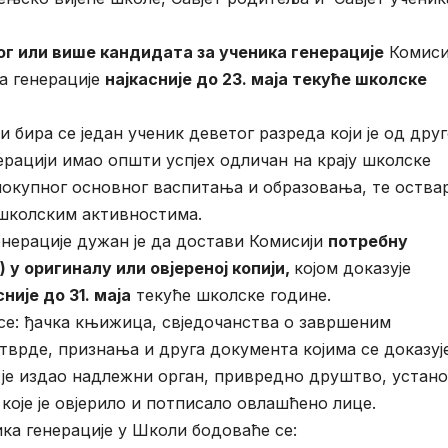
ог или више кандидата
за ученика генерације
Комиси
а генерације
најкасније до
23
. маја текуће школске
и бира се један ученик деветог разреда који је од друг
нерацији имао општи успјех одличан на крају школске
локупног основног васпитања и образовања, те оства
ншколским активностима.
генерације дужан је да достави Комисији
потребну
)
у оригиналу или овјереној копији,
којом доказује
сније до
31
. маја
текуће школске године.
се: ђачка књижица, свједочанства о завршеним
тврде, признања и друга документа којима се доказуј
ја је издао надлежни орган, привредно друштво, устан
 које је овјерило и потписало овлашћено лице.
ка генерације у Школи бодоваће се: