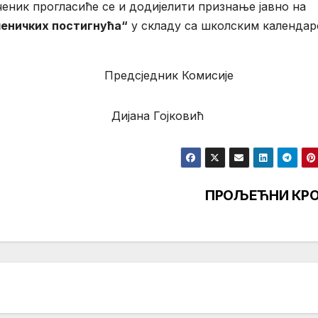
ченик прогласиће се и додијелити признање јавно на
ченичких постигнућа“
у складу са школским календа
к Комисије
ојковић
ПРОЉЕЋНИ КР