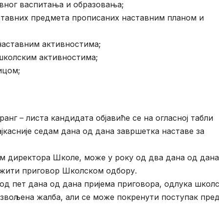
овног васпитања и образовања;
ставних предмета прописаних наставним планом и
наставним активностима;
школским активностима;
ицом;
ранг – листа кандидата објавиће се на огласној табли
јкасније седам дана од дана завршетка наставе за
ом директора Школе, може у року од два дана од дана
ожити приговор Школском одбору.
од пет дана од дана пријема приговора, одлука школ
озвољена жалба, али се може покренути поступак пре