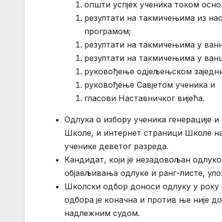
општи успјех ученика током осн
резултати на такмичењима из на
програмом;
резултати на такмичењима у ван
резултати на такмичењима у ван
руковођење одјељењском заједн
руковођење Савјетом ученика и
гласови Наставничког вијећа.
Одлука о избору ученика генерације и 
Школе, и интернет стрaници Школе на
ученике деветог разреда.
Кандидат, који је незадовољан одлук
објављивања одлуке и ранг-листе, ул
Школски одбор доноси одлуку у року 
одбора је коначна и против ње није д
надлежним судом.