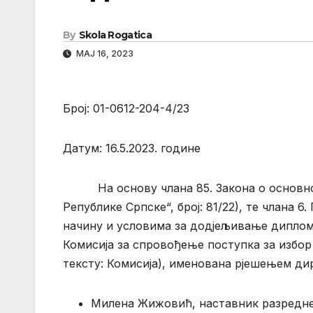
By
Skola Rogatica
МАЈ 16, 2023
Број: 01-0612-204-4/23
Датум: 16.5.2023. године
На основу члана 85. Закона о основном
Републике Српске“, број: 81/22), те члана 
начину и условима за додјељивање диплома 
Комисија за спровођење поступка за избор 
тексту: Комисија), именована рјешењем дире
Милена Жижовић, наставник разредне 