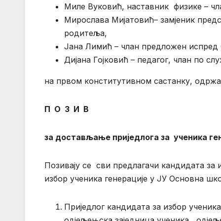
Миле Вуковић, наставник физике – чл
Мирослава Мијатовић– замјеник предс
родитеља,
Јана Лимић – члан предложен испред 
Дијана Гојковић – педагог, члан по сл
на првом конститутивном састанку, одржано
П О З И В
за достављање приједлога за ученика ге
Позивају се сви предлагачи кандидата за и
избор ученика генерације у ЈУ Основна шко
Приједлог кандидата за избор ученика
одјељењска заједница ученика, одјељ