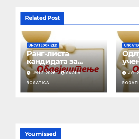
Related Post
UNCATEGORIZED
UNCATE
Ранг-листа
Одл
кандидата за
уче
избор ученика
гене
ЈУН 2, 2026
SKOLA
ЈУН 2
генерације у
шко
школској
2025
ROGATICA
ROGAT
2025/2026. години
You missed