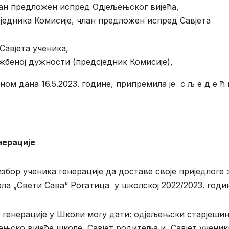
ан предложен испред Одјељењског вијећа,
једника Комисије, члан предложен испред Савјета
Савјета ученика,
ужбеној дужности (предсједник Комисије),
м дана 16.5.2023. године, припремила је с љ е д е ћ 
нерације
збор ученика генерације да доставе своје приједлоге 
ла „Свети Сава“ Рогатица у школској 2022/2023. годи
 генерације у Школи могу дати: одјељењски старјешин
ењско вијеће школе, Савјет родитеља и Савјет ученик