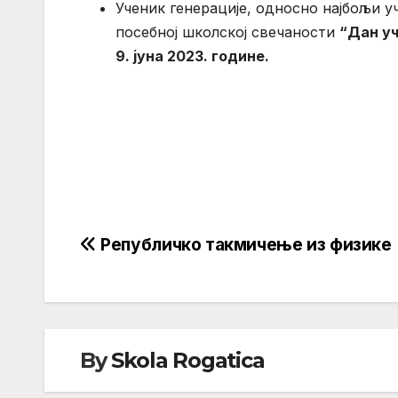
Ученик генерације, односно најбољи у
посебној школској свечаности
“Дан у
9. јуна 2023. године.
Предсједни
Дијана Г
Кретање
Републичко такмичење из физике
чланка
By
Skola Rogatica