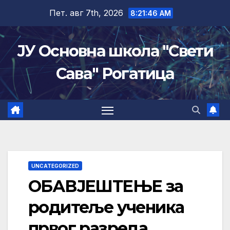
Skip
Пет. авг 7th, 2026
8:21:47 AM
to
content
ЈУ Основна школа "Свети
Сава" Рогатица
UNCATEGORIZED
ОБАВЈЕШТЕЊЕ за
родитеље ученика
првог разреда