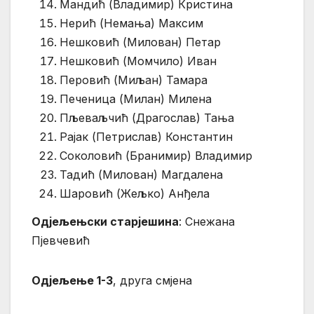
Мандић (Владимир) Кристина
Нерић (Немања) Максим
Нешковић (Милован) Петар
Нешковић (Момчило) Иван
Перовић (Миљан) Тамара
Печеница (Милан) Милена
Пљеваљчић (Драгослав) Тања
Рајак (Петрислав) Константин
Соколовић (Бранимир) Владимир
Тадић (Милован) Магдалена
Шаровић (Жељко) Анђела
Одјељењски старјешина
: Снежана
Пјевчевић
Одјељење 1-3
, друга смјена