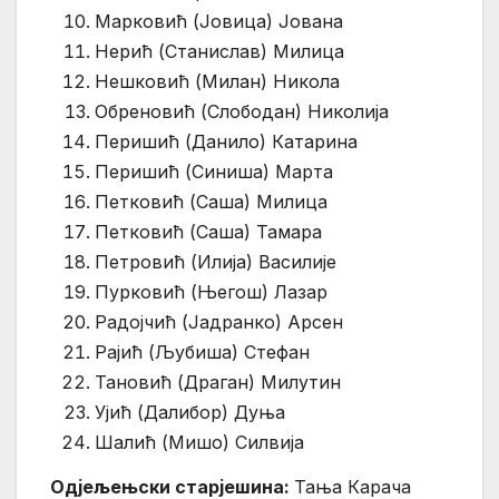
Марковић (Јовица) Јована
Нерић (Станислав) Милица
Нешковић (Милан) Никола
Обреновић (Слободан) Николија
Перишић (Данило) Катарина
Перишић (Синиша) Марта
Петковић (Саша) Милица
Петковић (Саша) Тамара
Петровић (Илија) Василије
Пурковић (Његош) Лазар
Радојчић (Јадранко) Арсен
Рајић (Љубиша) Стефан
Тановић (Драган) Милутин
Ујић (Далибор) Дуња
Шалић (Мишо) Силвија
Одјељењски старјешина:
Тања Карача