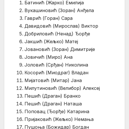
Батинић (Жарко) Емилија
Вукашиновић (Зоран) Анђела
Гаврић (Горан) Сара
Давидовић (Мирослав) Виктор
Добриловић (Ненад) Ђорђе
Јакшић (Жељко) Матеј
Јовановић (Зоран) Димитрије
Јовичић (Миро) Ана
Јоловић (Срђан) Николина
Косорић (Миодраг) Владан
Мијатовић (Митар) Јана
Милутиновић (Велибор) Алексеј
Пешић (Драган) Бранко
Пешић (Драган) Наташа
Поповац (Ђорђе) Катарина
Пријаковић (Жељко) Немања
Пушоња (Божидар) Богдан