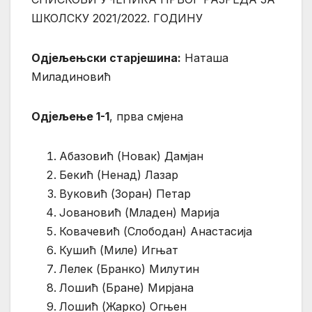
ШКОЛСКУ 2021/2022. ГОДИНУ
Одјељењски старјешина:
Наташа
Миладиновић
Одјељење 1-1
, прва смјена
Абазовић (Новак) Дамјан
Бекић (Ненад) Лазар
Вуковић (Зоран) Петар
Јовановић (Младен) Марија
Ковачевић (Слободан) Анастасија
Кушић (Миле) Игњат
Лелек (Бранко) Милутин
Лошић (Бране) Мирјана
Лошић (Жарко) Огњен