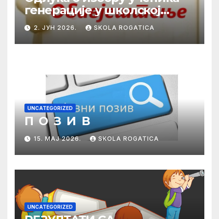
генерације у школској
2025/2026. години
2. ЈУН 2026.
SKOLA ROGATICA
UNCATEGORIZED
П О З И В
15. МАЈ 2026.
SKOLA ROGATICA
UNCATEGORIZED