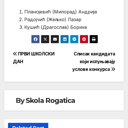
Планојевић (Милорад) Андрија
Радојчић (Жељко) Лазар
Кушић (Драгослав) Борике
Кретање
ПРВИ ШКОЛСКИ
Списак кандидата
ДАН
који испуњавају
чланка
услове конкурса
By
Skola Rogatica