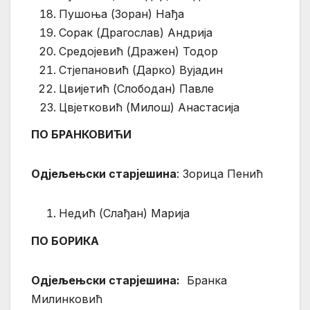
Пушоња (Зоран) Нађа
Сорак (Драгослав) Андрија
Средојевић (Дражен) Тодор
Стјепановић (Дарко) Вујадин
Цвијетић (Слободан) Павле
Цвјетковић (Милош) Анастасија
ПО БРАНКОВИЋИ
Одјељењски старјешина
: Зорица Пенић
Недић (Слађан) Марија
ПО БОРИКА
Одјељењски старјешина:
Бранка
Милинковић