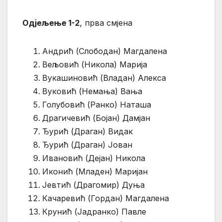
Одјељење 1-2
, прва смјена
Андрић (Слободан) Магдалена
Вељовић (Никола) Марија
Вукашиновић (Владан) Алекса
Вуковић (Немања) Вања
Голубовић (Ранко) Наташа
Драгичевић (Бојан) Дамјан
Ђурић (Драган) Видак
Ђурић (Драган) Јован
Ивановић (Дејан) Никола
Иконић (Младен) Маријан
Јевтић (Драгомир) Дуња
Качаревић (Гордан) Магдалена
Крунић (Јадранко) Павле