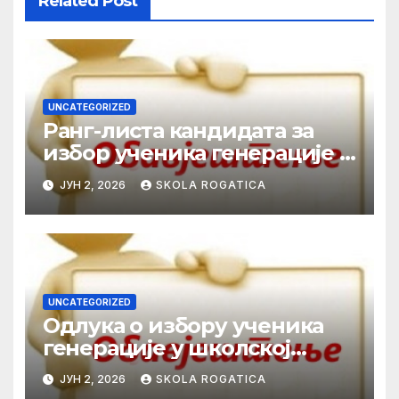
Related Post
UNCATEGORIZED
Ранг-листа кандидата за
избор ученика генерације у
школској 2025/2026. години
ЈУН 2, 2026
SKOLA ROGATICA
UNCATEGORIZED
Одлука о избору ученика
генерације у школској
2025/2026. години
ЈУН 2, 2026
SKOLA ROGATICA