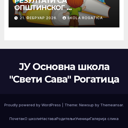
РЕЗУЛТАТИ СА
ОПШТИНСКОГ
ТАКМИЧЕЊА ИЗ
21. ФЕБРУАР 2026.
SKOLA ROGATICA
ПРАВОСЛАВНЕ
ВЈЕРОНАУКЕ
ЈУ Основна школа
"Свети Сава" Рогатица
Proudly powered by WordPress
|
Theme: Newsup by
Themeansar
.
Почетак
О школи
Настава
Родитељи
Ученици
Галерија слика