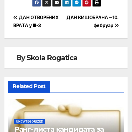
Кретање
ДАН ОТВОРЕНИХ
ДАН КИШОБРАНА – 10.
ВРАТА у III-3
фебруар
чланка
By
Skola Rogatica
Related Post
UNCATEGORIZED
Ранг-листа кандидата за