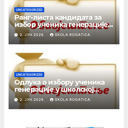
UNCATEGORIZED
Ранг-листа кандидата за
избор ученика генерације у
школској 2025/2026. години
2. ЈУН 2026.
SKOLA ROGATICA
UNCATEGORIZED
Одлука о избору ученика
генерације у школској
2025/2026. години
2. ЈУН 2026.
SKOLA ROGATICA