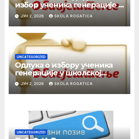
избор ученика генерације у
школској 2025/2026. години
ЈУН 2, 2026
SKOLA ROGATICA
UNCATEGORIZED
Одлука о избору ученика
генерације у школској
2025/2026. години
ЈУН 2, 2026
SKOLA ROGATICA
UNCATEGORIZED