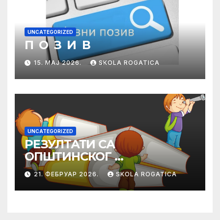
UNCATEGORIZED
П О З И В
15. МАЈ 2026.
SKOLA ROGATICA
UNCATEGORIZED
РЕЗУЛТАТИ СА
ОПШТИНСКОГ
ТАКМИЧЕЊА ИЗ
21. ФЕБРУАР 2026.
SKOLA ROGATICA
ПРАВОСЛАВНЕ
ВЈЕРОНАУКЕ