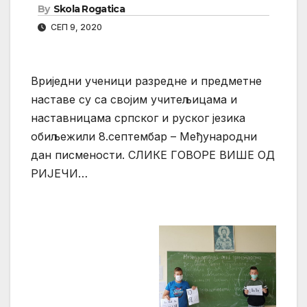
By
Skola Rogatica
СЕП 9, 2020
Вриједни ученици разредне и предметне
наставе су са својим учитељицама и
наставницама српског и руског језика
обиљежили 8.септембар – Међународни
дан писмености. СЛИКЕ ГОВОРЕ ВИШЕ ОД
РИЈЕЧИ…