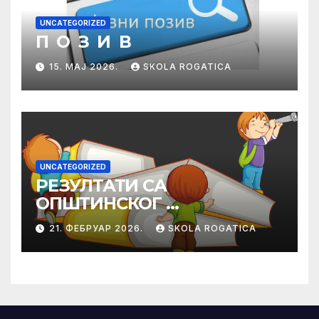
UNCATEGORIZED
П О З И В
15. МАЈ 2026.
SKOLA ROGATICA
UNCATEGORIZED
РЕЗУЛТАТИ СА
ОПШТИНСКОГ
ТАКМИЧЕЊА ИЗ
21. ФЕБРУАР 2026.
SKOLA ROGATICA
ПРАВОСЛАВНЕ
ВЈЕРОНАУКЕ