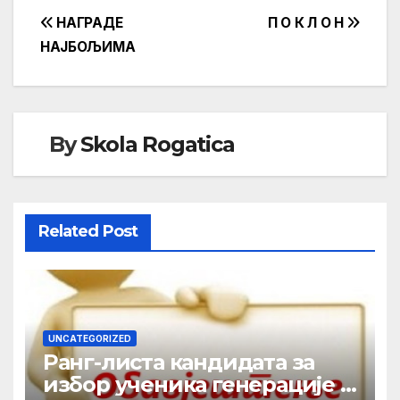
Кретање
НАГРАДЕ
П О К Л О Н
НАЈБОЉИМА
чланка
By
Skola Rogatica
Related Post
UNCATEGORIZED
Ранг-листа кандидата за
избор ученика генерације у