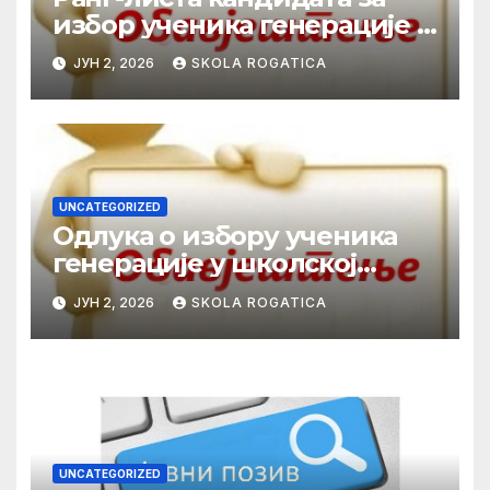
избор ученика генерације у
школској 2025/2026. години
ЈУН 2, 2026
SKOLA ROGATICA
UNCATEGORIZED
Одлука о избору ученика
генерације у школској
2025/2026. години
ЈУН 2, 2026
SKOLA ROGATICA
UNCATEGORIZED