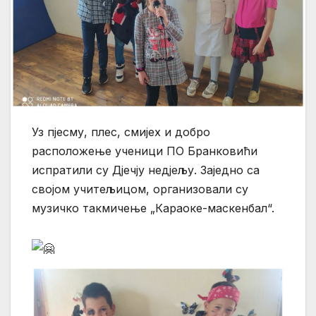
Уз пјесму, плес, смијех и добро
расположење ученици ПО Бранковићи
испратили су Дјечју недјељу. Заједно са
својом учитељицом, организовали су
музичко такмичење „Караоке-маскенбал“.