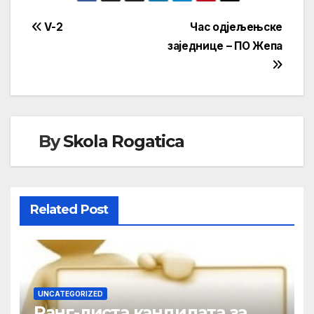
Кретање
V-2
Час одјељењске
заједнице – ПО Жепа
чланка
By
Skola Rogatica
Related Post
UNCATEGORIZED
Ранг-листа кандидата за