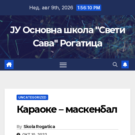
Skip
Нед. авг 9th, 2026
1:56:10 PM
to
content
ЈУ Основна школа "Свети
Сава" Рогатица
UNCATEGORIZED
Караоке – маскенбал
By
Skola Rogatica
ОКТ 10, 2022