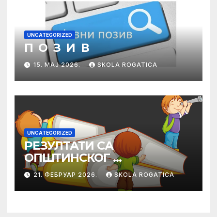
UNCATEGORIZED
П О З И В
15. МАЈ 2026.
SKOLA ROGATICA
UNCATEGORIZED
РЕЗУЛТАТИ СА
ОПШТИНСКОГ
ТАКМИЧЕЊА ИЗ
21. ФЕБРУАР 2026.
SKOLA ROGATICA
ПРАВОСЛАВНЕ
ВЈЕРОНАУКЕ