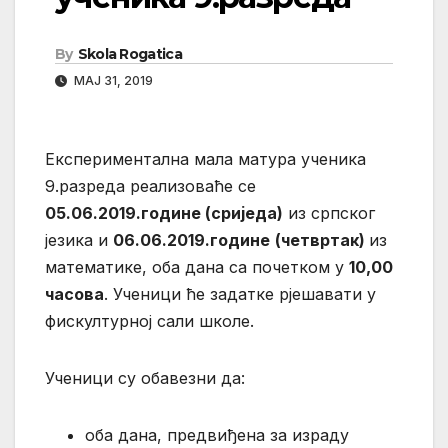
By
Skola Rogatica
МАЈ 31, 2019
Експериментална мала матура ученика
9.разреда реализоваће се
05.06.2019.године (сриједа)
из српског
језика и
06.06.2019.године
(четвртак)
из
математике, оба дана са почетком у
10,00
часова
. Ученици ће задатке рјешавати у
фискултурној сали школе.
Ученици су обавезни да:
оба дана, предвиђена за израду