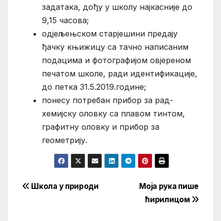
задатака, дођу у школу најкасније до
9,15 часова;
одјељењском старјешини предају
ђачку књижицу са тачно написаним
подацима и фотографијом овјереном
печатом школе, ради идентификације,
до петка 31.5.2019.године;
понесу потребан прибор за рад-
хемијску оловку са плавом тинтом,
графитну оловку и прибор за
геометрију.
Кретање
Школа у природи
Моја рука пише
ћирилицом
чланка