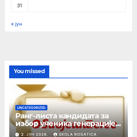
31
« јун
You missed
UNCATEGORIZED
Ранг-листа кандидата за
избор ученика генерације у
школској 2025/2026. години
2. ЈУН 2026.
SKOLA ROGATICA