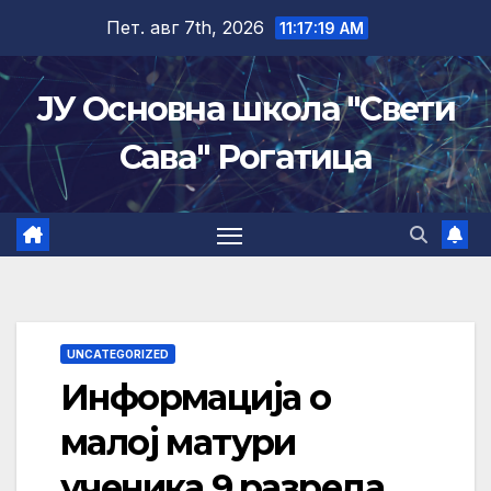
Skip
Пет. авг 7th, 2026
11:17:20 AM
to
content
ЈУ Основна школа "Свети
Сава" Рогатица
UNCATEGORIZED
Информација о
малој матури
ученика 9.разреда