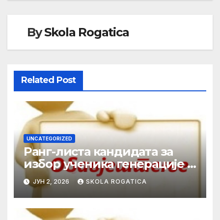
By
Skola Rogatica
Related Post
UNCATEGORIZED
Ранг-листа кандидата за
избор ученика генерације у
школској 2025/2026. години
ЈУН 2, 2026
SKOLA ROGATICA