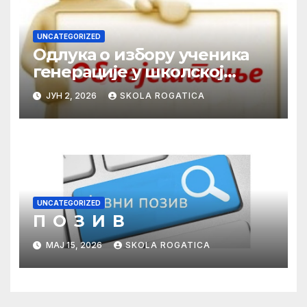
UNCATEGORIZED
Одлука о избору ученика
генерације у школској
2025/2026. години
ЈУН 2, 2026
SKOLA ROGATICA
UNCATEGORIZED
П О З И В
МАЈ 15, 2026
SKOLA ROGATICA