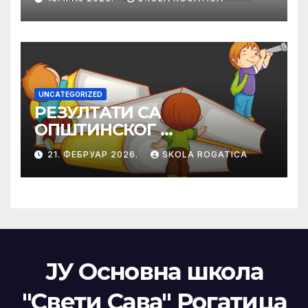
UNCATEGORIZED
РЕЗУЛТАТИ СА
ОПШТИНСКОГ
ТАКМИЧЕЊА ИЗ
21. ФЕБРУАР 2026.
SKOLA ROGATICA
ПРАВОСЛАВНЕ
ВЈЕРОНАУКЕ
ЈУ Основна школа
"Свети Сава" Рогатица