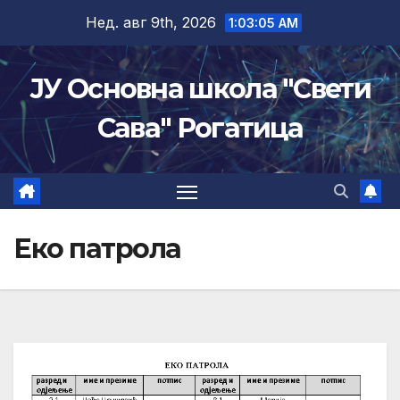
Skip
Нед. авг 9th, 2026
1:03:05 AM
to
content
ЈУ Основна школа "Свети
Сава" Рогатица
Еко патрола