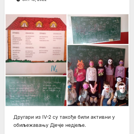
Другари из IV-2 су такође били активни у
обиљежавању Дјечје недјеље.