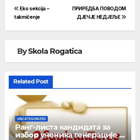
Кретање
Eko sekcija –
ПРИРЕДБА ПОВОДОМ
takmičenje
ДЈЕЧЈЕ НЕДЈЕЉЕ
чланка
By
Skola Rogatica
Related Post
UNCATEGORIZED
Ранг-листа кандидата за
избор ученика генерације у