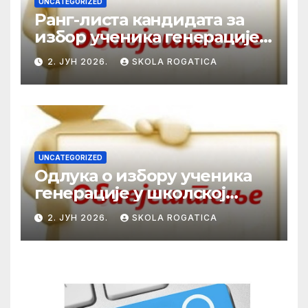
UNCATEGORIZED
Ранг-листа кандидата за
избор ученика генерације у
школској 2025/2026. години
2. ЈУН 2026.
SKOLA ROGATICA
UNCATEGORIZED
Одлука о избору ученика
генерације у школској
2025/2026. години
2. ЈУН 2026.
SKOLA ROGATICA