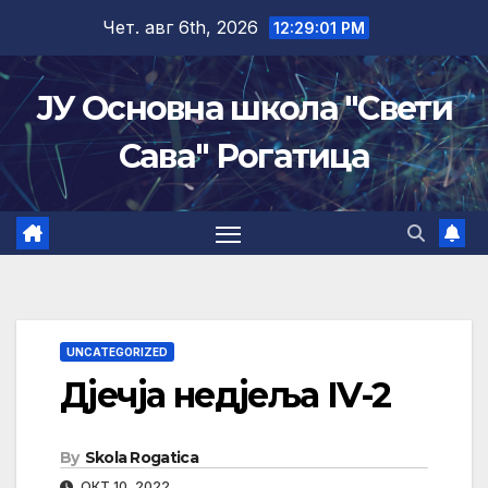
Skip
Чет. авг 6th, 2026
12:29:01 PM
to
content
ЈУ Основна школа "Свети
Сава" Рогатица
UNCATEGORIZED
Дјечја недјеља IV-2
By
Skola Rogatica
ОКТ 10, 2022