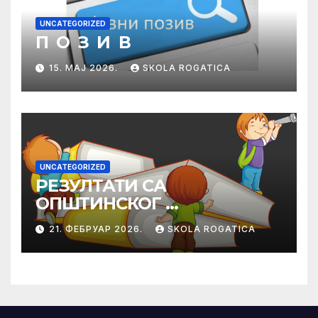
UNCATEGORIZED
П О З И В
15. МАЈ 2026.
SKOLA ROGATICA
UNCATEGORIZED
РЕЗУЛТАТИ СА
ОПШТИНСКОГ
ТАКМИЧЕЊА ИЗ
21. ФЕБРУАР 2026.
SKOLA ROGATICA
ПРАВОСЛАВНЕ
ВЈЕРОНАУКЕ