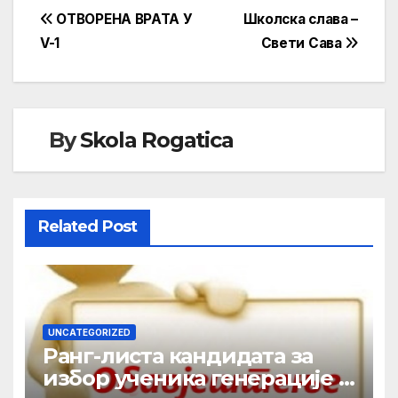
Кретање
ОТВОРЕНА ВРАТА У
Школска слава –
V-1
Свети Сава
чланка
By
Skola Rogatica
Related Post
UNCATEGORIZED
Ранг-листа кандидата за
избор ученика генерације у