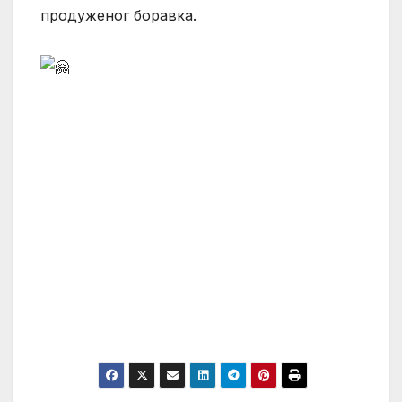
продуженог боравка.