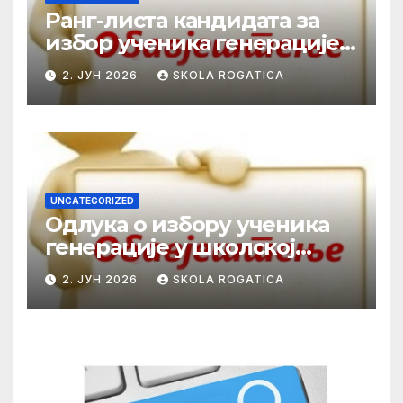
Ранг-листа кандидата за
избор ученика генерације у
школској 2025/2026. години
2. ЈУН 2026.
SKOLA ROGATICA
UNCATEGORIZED
Одлука о избору ученика
генерације у школској
2025/2026. години
2. ЈУН 2026.
SKOLA ROGATICA