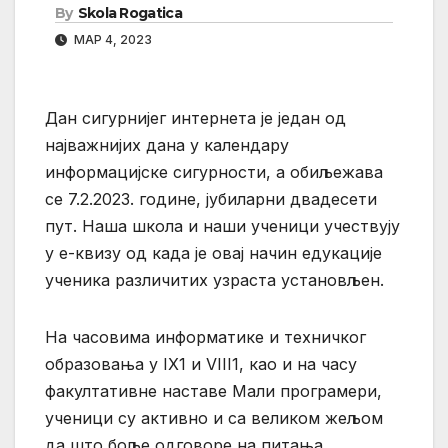
By
Skola Rogatica
МАР 4, 2023
Дан сигурнијег интернета је један од
најважнијих дана у календару
информацијске сигурности, а обиљежава
се 7.2.2023. године, јубиларни двадесети
пут. Наша школа и наши ученици учествују
у е-квизу од када је овај начин едукације
ученика различитих узраста установљен.
На часовима информатике и техничког
образовања у IX1 и VIII1, као и на часу
факултативне наставе Мали програмери,
ученици су активно и са великом жељом
да што боље одговоре на питања,