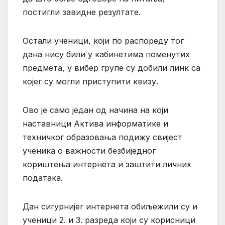
постигли завидне резултате.
Остали ученици, који по распореду тог
дана нису били у кабинетима поменутих
предмета, у вибер групе су добили линк са
којег су могли приступити квизу.
Ово је само један од начина на који
наставници Актива информатике и
техничког образовања подижу свијест
ученика о важности безбиједног
кориштења интернета и заштити личних
података.
Дан сигурнијег интернета обиљежили су и
ученици 2. и 3. разреда који су корисници