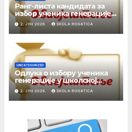
Ранг-листа кандидата за
избор ученика генерације у
школској 2025/2026. години
2. ЈУН 2026.
SKOLA ROGATICA
UNCATEGORIZED
Одлука о избору ученика
генерације у школској
2025/2026. години
2. ЈУН 2026.
SKOLA ROGATICA