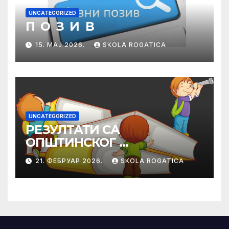
UNCATEGORIZED
П О З И В
15. МАЈ 2026.
SKOLA ROGATICA
UNCATEGORIZED
РЕЗУЛТАТИ СА
ОПШТИНСКОГ
ТАКМИЧЕЊА ИЗ
21. ФЕБРУАР 2026.
SKOLA ROGATICA
ПРАВОСЛАВНЕ
ВЈЕРОНАУКЕ