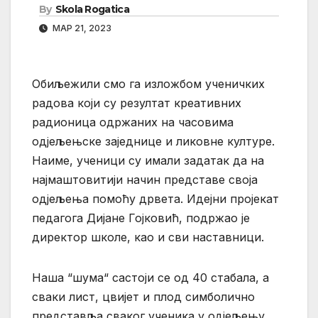
By
Skola Rogatica
МАР 21, 2023
Обиљежили смо га изложбом ученичких
радова који су резултат креативних
радионица одржаних на часовима
одјељењске заједнице и ликовне културе.
Наиме, ученици су имали задатак да на
најмаштовитији начин представе своја
одјељења помоћу дрвета. Идејни пројекат
педагога Дијане Гојковић, подржао је
директор школе, као и сви наставници.
Наша “шума“ састоји се од 40 стабала, а
сваки лист, цвијет и плод симболично
представља сваког ученика у одјељењу.