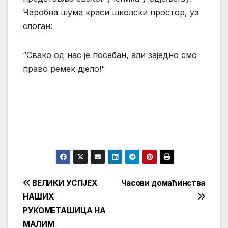
Чаробна шума краси школски простор, уз
слоган:
“Свако од нас је посебан, али заједно смо
право ремек дјело!“
Кретање
ВЕЛИКИ УСПЈЕХ
Часови домаћинства
НАШИХ
чланка
РУКОМЕТАШИЦА НА
МАЛИМ